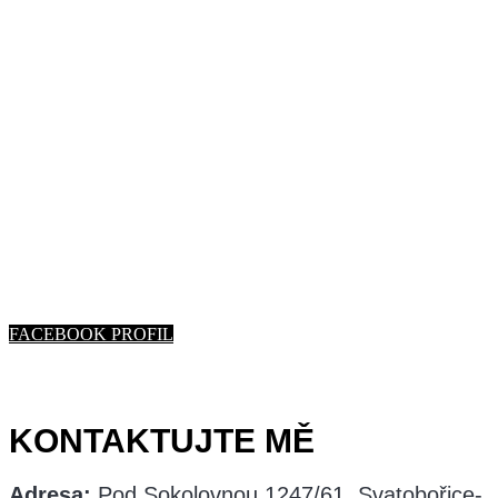
Lubomír Kyněra
- DeMo Video
Svatby, narozeniny, hody. Zachytím Vaše
akce na kameru.
FACEBOOK PROFIL
KONTAKTUJTE MĚ
Adresa:
Pod Sokolovnou 1247/61, Svatobořice-